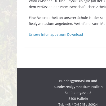
Wahl zwischen DG und Physik/Biologie (ab der 7.
dem Verfassen der Vorwissenschaftlichen Arbeit,
Eine Besonderheit an unserer Schule ist der s
Realgymnasium angeboten. Vertiefend kann Mult
Unsere Infomappe zum Download
Bundesgymnasium
und
Bundesrealgymnasium Hallein
Schützengasse 3
5400 Hallein
Tel. +43 / (0)6245 / 80924