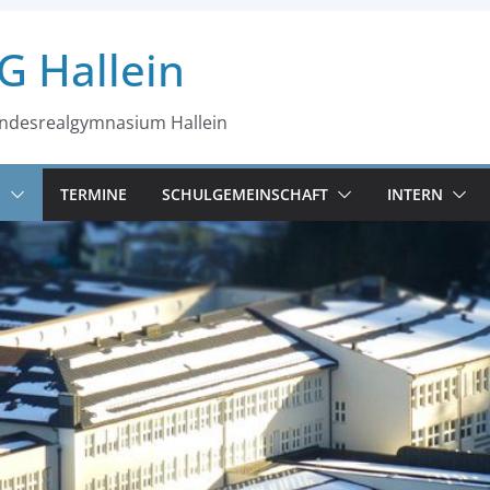
G Hallein
desrealgymnasium Hallein
N
TERMINE
SCHULGEMEINSCHAFT
INTERN