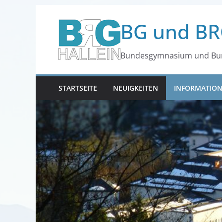
Zum
BG und BR
Inhalt
springen
Bundesgymnasium und Bun
STARTSEITE
NEUIGKEITEN
INFORMATIO