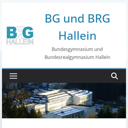
Zum
BG und BRG
Inhalt
springen
Hallein
Bundesgymnasium und
Bundesrealgymnasium Hallein