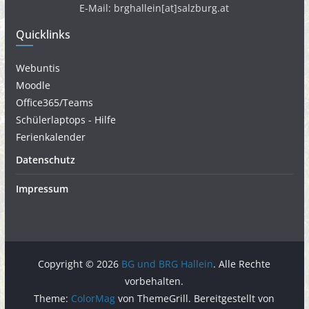
E-Mail: brghallein[at]salzburg.at
Quicklinks
Webuntis
Moodle
Office365/Teams
Schülerlaptops - Hilfe
Ferienkalender
Datenschutz
Impressum
Copyright © 2026
BG und BRG Hallein
. Alle Rechte
vorbehalten.
Theme:
ColorMag
von ThemeGrill. Bereitgestellt von