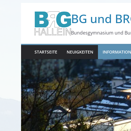
Zum
BG und BR
Inhalt
springen
Bundesgymnasium und Bun
STARTSEITE
NEUIGKEITEN
INFORMATIO