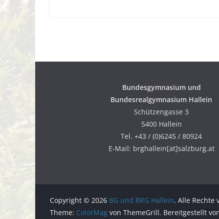
Bundesgymnasium
und
Bundesrealgymnasium Hallein
Schützengasse 3
5400 Hallein
Tel. +43 / (0)6245 / 80924
E-Mail: brghallein[at]salzburg.at
Copyright © 2026
BG und BRG Hallein
. Alle Rechte
Theme:
ColorMag
von ThemeGrill. Bereitgestellt v