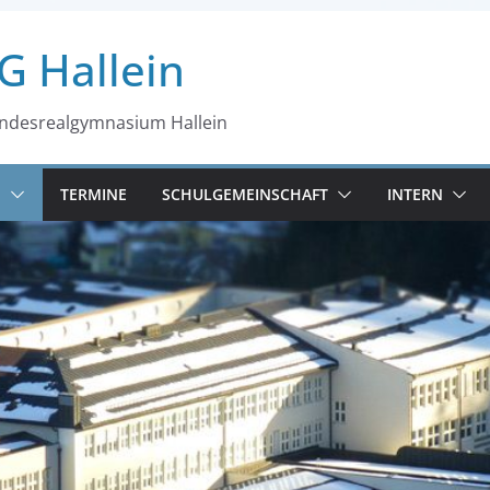
G Hallein
desrealgymnasium Hallein
N
TERMINE
SCHULGEMEINSCHAFT
INTERN